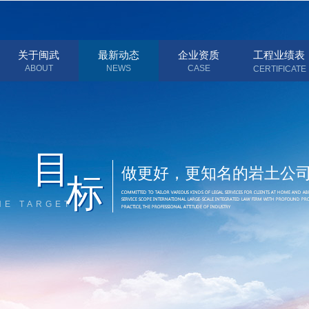
关于闽武
最新动态
企业资质
工程业绩表
ABOUT
NEWS
CASE
CERTIFICATE
目
目
做更好，更知名的岩土公
标
标
HE TARGET