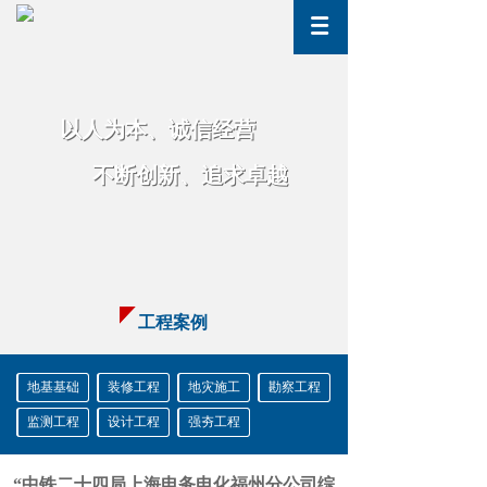
以人为
本、诚信经营
以人为
本、诚信经营
不断创新
、
追求卓越
不断创新
、
追求卓越
工程案例
地基基础
装修工程
地灾施工
勘察工程
监测工程
设计工程
强夯工程
“中铁二十四局上海电务电化福州分公司综